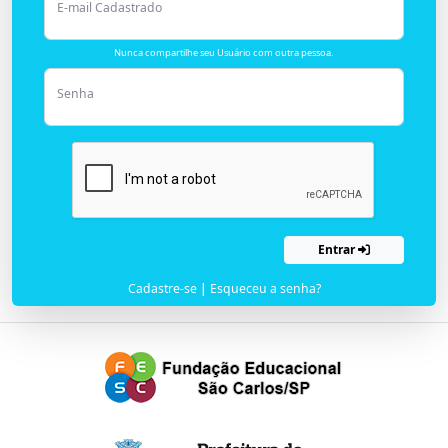
E-mail Cadastrado
Nunca compartilhe seu Usuário com outra pessoa.
Senha
Entrar
Cadastre-se
|
Esqueceu a senha?